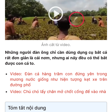
Ảnh cắt từ video.
Những người đàn ông chỉ cần dùng dụng cụ bắt cá
rất đơn giản là cái nơm, nhưng ai nấy đều có thể bắt
được con cá to.
Video: Đàn cá hàng trăm con đứng yên trong
mương nước giống như hiện tượng kẹt xe trên
đường phố
Video: Chú chó lấy chân mở chốt cổng để vào nhà
Tóm tắt nội dung