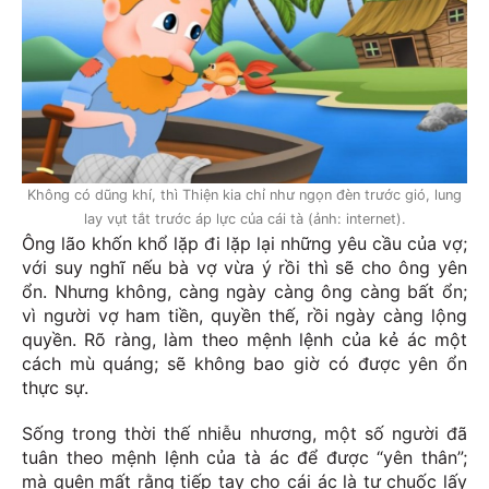
Không có dũng khí, thì Thiện kia chỉ như ngọn đèn trước gió, lung
lay vụt tắt trước áp lực của cái tà (ảnh: internet).
Ông lão khốn khổ lặp đi lặp lại những yêu cầu của vợ;
với suy nghĩ nếu bà vợ vừa ý rồi thì sẽ cho ông yên
ổn. Nhưng không, càng ngày càng ông càng bất ổn;
vì người vợ ham tiền, quyền thế, rồi ngày càng lộng
quyền. Rõ ràng, làm theo mệnh lệnh của kẻ ác một
cách mù quáng; sẽ không bao giờ có được yên ổn
thực sự.
Sống trong thời thế nhiễu nhương, một số người đã
tuân theo mệnh lệnh của tà ác để được “yên thân”;
mà quên mất rằng tiếp tay cho cái ác là tự chuốc lấy