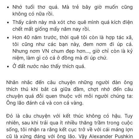
Nhớ tuổi thơ quá. Mà trẻ bây giờ muốn cũng
không có nữa rồi.
Thấy cảnh này mà xót cho quê mình quá kích điện
chết mất giống mấy năm nay rồi.
Hơn
40 năm trước, thời quê tôi còn là hợp tác xã,
tôi cũng như các bạn này, đem nơm đi úp cá.
Nhưng nơm VN chum đẹp hơn…, giờ chỉ còn là kỷ
niệm, làm gì có cá ở đồng mà đi úp chứ.
Ở đất nước nào thấy thích quá.
Nhân nhắc đến câu chuyện những người đàn ông
thích thú khi bắt cá giữa đầm, chợt nhớ đến câu
chuyện quá đỗi quen thuộc với mỗi người chúng ta:
Ông lão đánh cá và con cá vàng.
Đó là câu chuyện với kết thúc không có hậu. Tuy
nhiên, sau khi trải qua ít nhiều thăng trầm trong cuộc
sống, tôi nhận ra rằng kết cục trở về với cái máng lợn
cũ là xứng đáng với ông lão. Vậy Alexander Pushkin