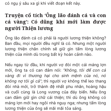
có ngụ ý sâu xa gì khi viết đoạn kết này.
Truyện cổ tích ‘Ông lão đánh cá và con
cá vàng’: Có dũng khí mới làm được
người Thiện lương
Ông lão đánh cá có phải là người lương thiện không?
Ban đầu, mọi người đều nghĩ là có. Nhưng một người
lương thiện chân chính sẽ giữ gìn tấm lòng lương
thiện của mình dù trong bất kỳ hoàn cảnh nào.
Nếu ngay từ đầu, khi người vợ đòi một cái máng lợn
mới, ông ta có can đảm nói:
“Không, tôi để con cá
vàng đi vì thương hại cho sinh mệnh của nó, nó
không nợ tôi gì cả”
; thì người vợ không thể leo thang
đòi nhà mới, trở thành đệ nhất phu nhân, hoàng hậu
và cuối cùng là Long vương của đáy biển. Nếu ông
can đảm giữ gìn chữ cái thiện; thì dù ông không có
máng lợn mới hay ngôi nhà nguy nga; nhưng tấm lòng
lương thiện của ông sẽ mãi mãi tỏa sáng.