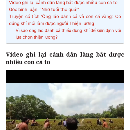
Video ghi lại cảnh dân làng bắt được nhiều con cá to
Góc bình luận: “Nhớ tuổi thơ quá!”
Truyện cổ tích ‘Ông lão đánh cá và con cá vàng’: Có
dũng khí mới làm được người Thiện lương
Vì sao ông lão đánh cá thiếu dũng khí để kiên định với
lựa chọn thiện lương?
Video
ghi lại cảnh dân làng bắt được
nhiều con cá to