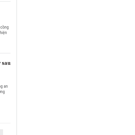
, cồng
hiện
y sau
ng an
ờng