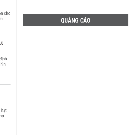
iền cho
ch.
QUẢNG CÁO
ất
 định
ghìn
.
à hạt
 nợ