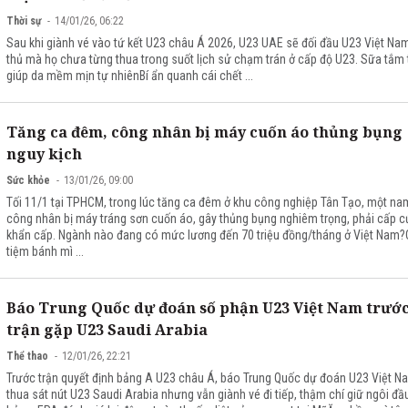
Thời sự
14/01/26, 06:22
Sau khi giành vé vào tứ kết U23 châu Á 2026, U23 UAE sẽ đối đầu U23 Việt Nam
thủ mà họ chưa từng thua trong suốt lịch sử chạm trán ở cấp độ U23. Sữa tắm
giúp da mềm mịn tự nhiênBí ẩn quanh cái chết ...
Tăng ca đêm, công nhân bị máy cuốn áo thủng bụng
nguy kịch
Sức khỏe
13/01/26, 09:00
Tối 11/1 tại TPHCM, trong lúc tăng ca đêm ở khu công nghiệp Tân Tạo, một na
công nhân bị máy tráng sơn cuốn áo, gây thủng bụng nghiêm trọng, phải cấp 
khẩn cấp. Ngành nào đang có mức lương đến 70 triệu đồng/tháng ở Việt Nam
tiệm bánh mì ...
Báo Trung Quốc dự đoán số phận U23 Việt Nam trướ
trận gặp U23 Saudi Arabia
Thể thao
12/01/26, 22:21
Trước trận quyết định bảng A U23 châu Á, báo Trung Quốc dự đoán U23 Việt N
thua sát nút U23 Saudi Arabia nhưng vẫn giành vé đi tiếp, thậm chí giữ ngôi đầ