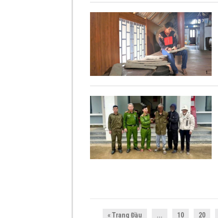
« Trang Đầu
...
10
20