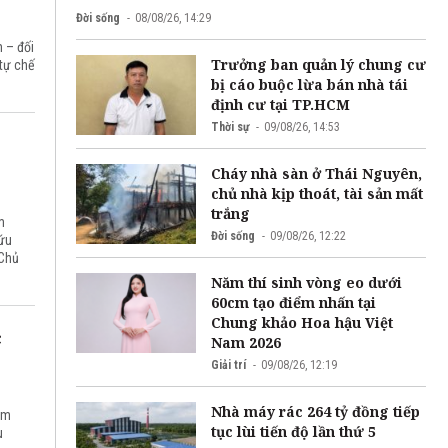
Đời sống
08/08/26, 14:29
 – đối
Trưởng ban quản lý chung cư
 tự chế
bị cáo buộc lừa bán nhà tái
định cư tại TP.HCM
Thời sự
09/08/26, 14:53
Cháy nhà sàn ở Thái Nguyên,
chủ nhà kịp thoát, tài sản mất
trắng
m
Đời sống
09/08/26, 12:22
cứu
?Chủ
Năm thí sinh vòng eo dưới
60cm tạo điểm nhấn tại
Chung khảo Hoa hậu Việt
c
Nam 2026
Giải trí
09/08/26, 12:19
Nhà máy rác 264 tỷ đồng tiếp
am
tục lùi tiến độ lần thứ 5
u