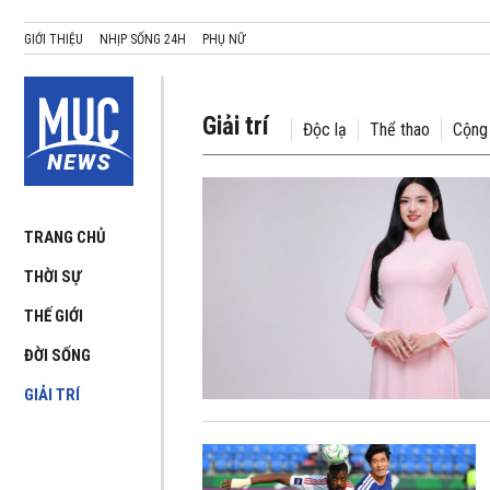
GIỚI THIỆU
NHỊP SỐNG 24H
PHỤ NỮ
Giải trí
Độc lạ
Thể thao
Cộng
TRANG CHỦ
THỜI SỰ
THẾ GIỚI
ĐỜI SỐNG
GIẢI TRÍ