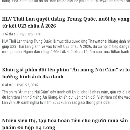
bảng. EPA đánh giá lại độ an toàn thuốc diệt cỏ paraquat tại MỹĂn nhầm mì tôm 
HLV Thái Lan quyết thắng Trung Quốc, nuôi hy vọng
tứ kết U23 châu Á 2026
Thể thao
12/01/26, 14:31
HLV Thái Lan thắng Trung Quốc là mục tiêu được ông Thawatchai khẳng định 
giúp U23 Thái Lan giành vé vào tứ kết U23 châu Á 2026, dù cơ hội đi tiếp đang r
mong manh. Người dân vùng lũ Đắk Lắk khát khao Tết ấm sau mưa lũBan hành .
Khán giả phản đối tên phim “Án mạng Núi Cấm” vì lo
hưởng hình ảnh địa danh
Giải trí
12/01/26, 08:07
Tên phim “Án mạng Núi Cấm” gây tranh cãi khi bị cho là nhạy cảm, gắn với địa 
du lịch tâm linh nổi tiếng An Giang, khiến dư luận phản đối. Việt Nam có thể vượ
Lan về GDP danh nghĩa từ năm 2026?Cảnh sát giao thông phá cửa ...
Nhiều siêu thị, tạp hóa hoàn tiền cho người mua sản
phẩm Đồ hộp Hạ Long