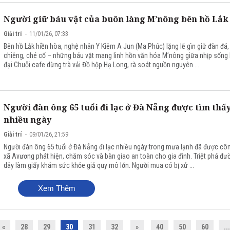
Người giữ báu vật của buôn làng M’nông bên hồ Lắk
Giải trí
11/01/26, 07:33
Bên hồ Lắk hiền hòa, nghệ nhân Y Kiêm A Jun (Ma Phúc) lặng lẽ gìn giữ đàn đá
chiêng, ché cổ – những báu vật mang linh hồn văn hóa M’nông giữa nhịp sống 
đại Chuỗi cafe dừng trà vải Đồ hộp Hạ Long, rà soát nguồn nguyên ...
Người đàn ông 65 tuổi đi lạc ở Đà Nẵng được tìm thấ
nhiều ngày
Giải trí
09/01/26, 21:59
Người đàn ông 65 tuổi ở Đà Nẵng đi lạc nhiều ngày trong mưa lạnh đã được cô
xã Avương phát hiện, chăm sóc và bàn giao an toàn cho gia đình. Triệt phá đư
dây làm giấy khám sức khỏe giả quy mô lớn. Người mua có bị xử ...
Xem Thêm
«
28
29
30
31
32
»
40
50
60
...