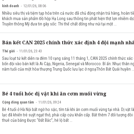
kinh doanh
12/01/26, 08:06
Nhiều siêu thị và tiệm tạp hóa trên cả nước đã chủ động nhận trả hàng, hoàn t
khách mua sản phẩm Đồ hộp Hạ Long sau thông tin phát hiện thịt lợn nhiễm dị
Truyền thông Mỹ đưa tin gây sốc: Thi thể chất đống như núi tại một ...
Bán kết CAN 2025 chính thức xác định 4 đội mạnh nh
Thế giới
11/01/26, 23:43
Sau loạt tứ kết diễn ra đêm 10 rạng sáng 11 tháng 1, CAN 2025 chính thức xác
bốn đội vào bán kết là Ai Cập, Nigeria, Senegal và Morocco. Bí ẩn: Nhục thân n
năm tuổi của một hòa thượng Trung Quốc lưu lạc ở ngoạThôn Bát Quái huyền ..
Bé 4 tuổi hóc dị vật khi ăn cơm muối vừng
Cộng đồng quan tâm
11/01/26, 09:24
Bé 4 tuổi ở Hà Nội bất ngờ ho sặc, tím tái khi ăn cơm muối vừng tại nhà. Dị vật l
lạc đã khiến trẻ suýt ngạt thở, phải cấp cứu khẩn cấp. Bắt thêm 7 đối tượng đòi
thuê của băng Được “Đất Bắc”, hé lộ bất ...