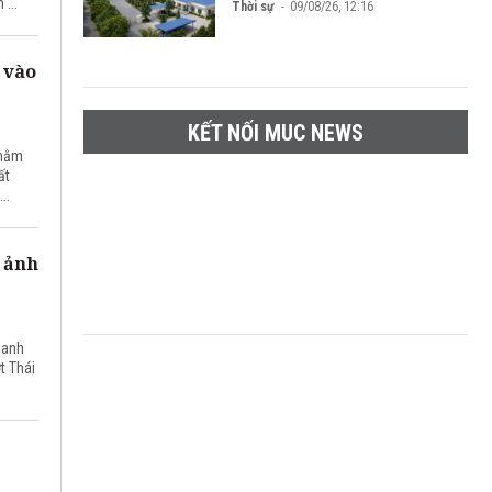
...
Thời sự
09/08/26, 12:16
 vào
KẾT NỐI MUC NEWS
nhằm
ất
..
 ảnh
danh
t Thái