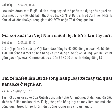
Đời sống
15/07/26, 15:32
Loại nấm được xem là giàu dinh dưỡng này có thể phản tác dụng nếu người ă
phải một trong 4 lỗi chế biến thường gặp. Rời Nhật Bản, anh về đồi Thiên Nhẫn 
đầu lại với đàn thỏCựu tổng giám đốc VTM nhận 78 tỉ đồng qua hai ...
Giá xôi xoài tại Việt Nam chênh lệch tới 3 lần tùy nơi
Đời sống
15/07/26, 15:30
Giá một phần xôi xoài tại Việt Nam dao động từ 40.000 đồng ở quán vỉa hè đến
150.000 đồng tại một số nhà hàng và ứng dụng giao đồ ăn, dù nguyên liệu chín
gồm gạo nếp, xoài và nước cốt dừa. Gần 367.000 thí sinh không đăng ký ...
Tài xế nhiều lần lùi xe tông hàng loạt xe máy tại quá
karaoke ở Nghệ An
Xã hội
15/07/26, 15:26
Tại một quán karaoke ở xã Quỳnh Sơn, tỉnh Nghệ An, một người đàn ông đã điề
khiển ô tô liên tục lao tới rồi lùi lại, tông vào hàng loạt xe máy, làm sập mái che
cổng quán trước khi rời khỏi hiện trường. Công an và ngân hàng ...