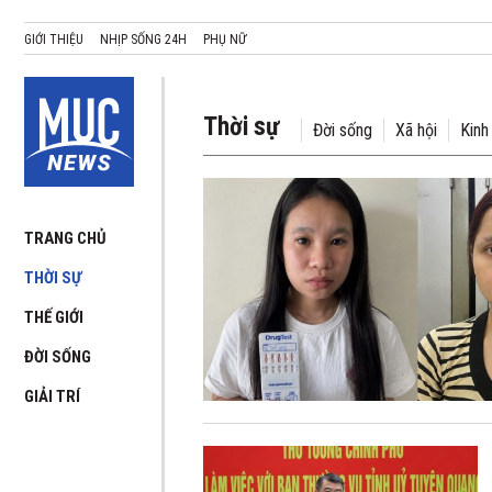
GIỚI THIỆU
NHỊP SỐNG 24H
PHỤ NỮ
Thời sự
Đời sống
Xã hội
Kinh
TRANG CHỦ
THỜI SỰ
THẾ GIỚI
ĐỜI SỐNG
GIẢI TRÍ