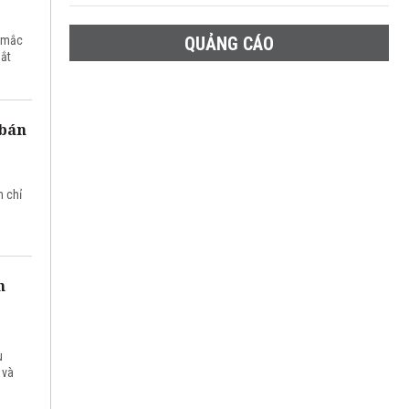
n mắc
QUẢNG CÁO
bắt
 bán
h chỉ
n
u
 và