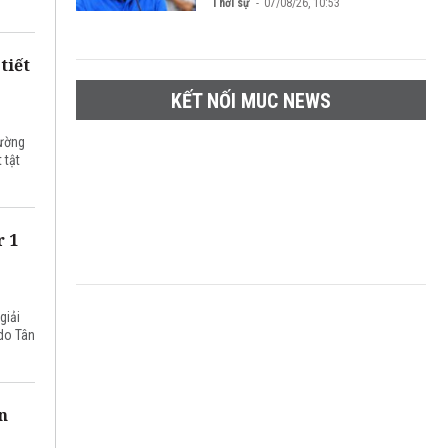
Thời sự
07/08/26, 10:53
tiết
KẾT NỐI MUC NEWS
Mường
 tật
 1
giải
 do Tân
n