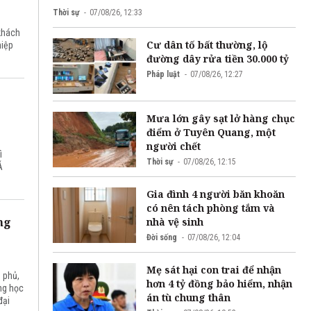
Thời sự
07/08/26, 12:33
khách
Cư dân tố bất thường, lộ
hiệp
đường dây rửa tiền 30.000 tỷ
Pháp luật
07/08/26, 12:27
Mưa lớn gây sạt lở hàng chục
điểm ở Tuyên Quang, một
người chết
ì
Thời sự
07/08/26, 12:15
Á
Gia đình 4 người băn khoăn
có nên tách phòng tắm và
ng
nhà vệ sinh
Đời sống
07/08/26, 12:04
Mẹ sát hại con trai để nhận
 phủ,
hơn 4 tỷ đồng bảo hiểm, nhận
ng học
án tù chung thân
đại