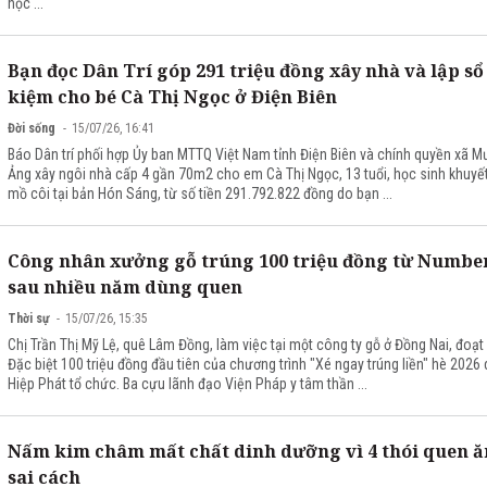
học ...
Bạn đọc Dân Trí góp 291 triệu đồng xây nhà và lập sổ 
kiệm cho bé Cà Thị Ngọc ở Điện Biên
Đời sống
15/07/26, 16:41
Báo Dân trí phối hợp Ủy ban MTTQ Việt Nam tỉnh Điện Biên và chính quyền xã 
Ảng xây ngôi nhà cấp 4 gần 70m2 cho em Cà Thị Ngọc, 13 tuổi, học sinh khuyết
mồ côi tại bản Hón Sáng, từ số tiền 291.792.822 đồng do bạn ...
Công nhân xưởng gỗ trúng 100 triệu đồng từ Number
sau nhiều năm dùng quen
Thời sự
15/07/26, 15:35
Chị Trần Thị Mỹ Lệ, quê Lâm Đồng, làm việc tại một công ty gỗ ở Đồng Nai, đoạt 
Đặc biệt 100 triệu đồng đầu tiên của chương trình "Xé ngay trúng liền" hè 2026
Hiệp Phát tổ chức. Ba cựu lãnh đạo Viện Pháp y tâm thần ...
Nấm kim châm mất chất dinh dưỡng vì 4 thói quen ă
sai cách