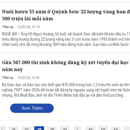
Nuôi hươu 33 năm ở Quỳnh Sơn: 22 lượng vàng ban đ
300 triệu lãi mỗi năm
Thời sự
15/07/26, 15:16
NGHỆ AN – Ông Hồ Ngọc Hoàng, 65 tuổi, xã Quỳnh Sơn, đã biến khoản đầu tư 1
triệu đồng tương đương 22 lượng vàng vào 3 con hươu năm 1993 thành mô hìn
chăn nuôi cho lãi ròng khoảng 300 triệu đồng một năm. Gạo hữu cơ Kiến Quốc đ
Gần 367.000 thí sinh không đăng ký xét tuyển đại học
năm nay
Thời sự
15/07/26, 10:45
Bộ Giáo dục và Đào tạo cho biết gần 875.000 trong hơn 1,2 triệu thí sinh dự thi 
nghiệp THPT năm 2026 đã hoàn tất đăng ký nguyện vọng xét tuyển trên hệ thố
chung. Rời Nhật Bản, anh về đồi Thiên Nhẫn bắt đầu lại với đàn thỏCựu tổng ...
Xem Thêm