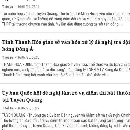
Thời sự
16/07/26, 07:15
Tại cuộc họp với tỉnh Tuyên Quang, Thủ tướng Lê Minh Hưng yêu cầu xác minh 
quan, xử lý nghiêm và không có vùng cấm đối với vụ vi phạm quy chế thi tốt ng
THPT tại trường chuyên của tỉnh. Mỹ lần đầu dùng xuồng tự sát tấn công ...
Tỉnh Thanh Hóa giao sở văn hóa xử lý đề nghị trả đội
bóng Đông Á
Thời sự
16/07/26, 06:35
THANH HÓA - UBND tỉnh Thanh Hóa giao Sở Văn hóa, Thể thao và Du lịch chủ tr
nghiên cứu, xử lý đề nghị "trả đội bóng" của Công ty TNHH MTV Bóng đá Đông 
Thanh Hóa, trong bối cảnh câu lạc bộ đối mặt nhiều khó khăn về ...
Ủy ban Quốc hội đề nghị làm rõ vụ điểm thi bất thườ
tại Tuyên Quang
Thời sự
16/07/26, 06:27
TUYÊN QUANG - Thường trực Ủy ban Dân nguyện và Giám sát vừa đề nghị Chính
Thủ tướng chỉ đạo điều tra vụ điểm thi môn toán cao bất thường tại Trường Tru
phổ thông Chuyên Tuyên Quang. Gần 367.000 thí sinh không đăng ký xét tuyển 