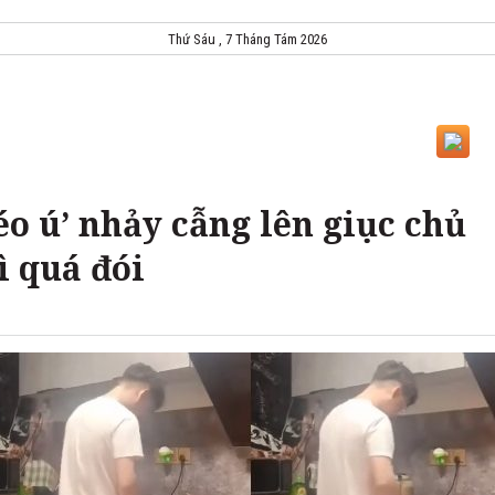
Thứ Sáu , 7 Tháng Tám 2026
béo ú’ nhảy cẫng lên giục chủ
ì quá đói