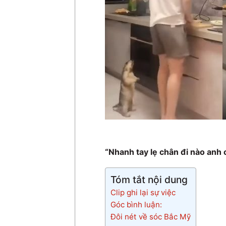
“Nhanh tay lẹ chân đi nào anh c
Tóm tắt nội dung
Clip ghi lại sự việc
Góc bình luận:
Đôi nét về sóc Bắc Mỹ