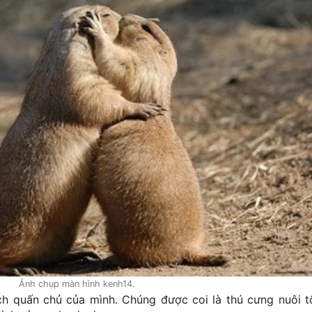
Ảnh chụp màn hình kenh14.
h quấn chủ của mình. Chúng được coi là thú cưng nuôi t