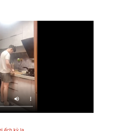
i ếch kỳ lạ