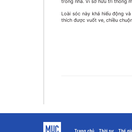
trong nhà. Vì sở hữu trí thông 
Loài sóc này khá hiếu động và
thích được vuốt ve, chiều chuộ
Trang chủ
Thời sự
Thế gi