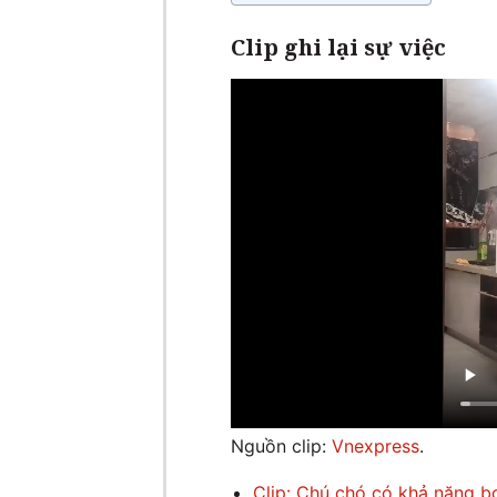
Clip ghi lại sự việc
Nguồn clip:
Vnexpress
.
Clip: Chú chó có khả năng bơ