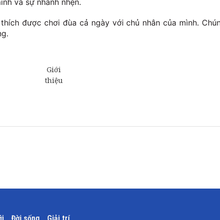
minh và sự nhanh nhẹn.
 thích được chơi đùa cả ngày với chủ nhân của mình. Chú
ng.
ới
Đời sống
Giải trí