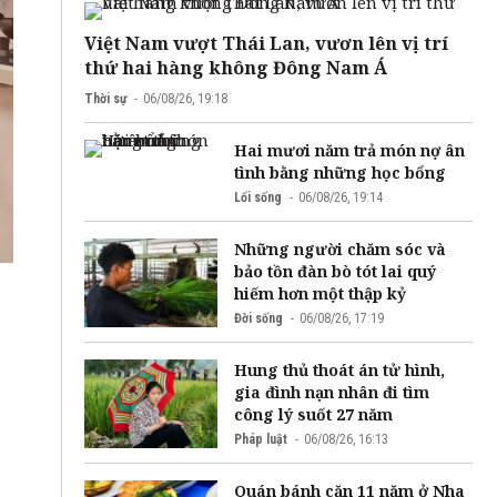
Việt Nam vượt Thái Lan, vươn lên vị trí
thứ hai hàng không Đông Nam Á
Thời sự
06/08/26, 19:18
Hai mươi năm trả món nợ ân
tình bằng những học bổng
Lối sống
06/08/26, 19:14
Những người chăm sóc và
bảo tồn đàn bò tót lai quý
hiếm hơn một thập kỷ
Đời sống
06/08/26, 17:19
Hung thủ thoát án tử hình,
gia đình nạn nhân đi tìm
công lý suốt 27 năm
Pháp luật
06/08/26, 16:13
Quán bánh căn 11 năm ở Nha