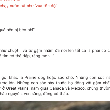
 chạy nước rút như ‘vua tốc độ’
uá nên bị béo phì”.
như chuột,…và từ gặm nhấm đã nói lên tất cả là phải có c
để tim có thể đập, răng mòn…”
 gọi khác là Prairie dog hoặc sóc chó. Những con sóc n
hước lớn. Những con sóc này thuộc họ động vật gặm nh
ấy ở Great Plains, nằm giữa Canada và Mexico. chúng thườ
thảo nguyên, ven sông, đồng cỏ thấp.