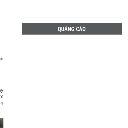
QUẢNG CÁO
ái
ày
ấm
ng