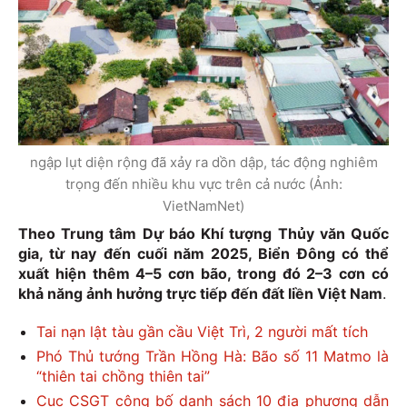
ngập lụt diện rộng đã xảy ra dồn dập, tác động nghiêm
trọng đến nhiều khu vực trên cả nước (Ảnh:
VietNamNet)
Theo Trung tâm Dự báo Khí tượng Thủy văn Quốc
gia, từ nay đến cuối năm 2025, Biển Đông có thể
xuất hiện thêm 4–5 cơn bão, trong đó 2–3 cơn có
khả năng ảnh hưởng trực tiếp đến đất liền Việt Nam
.
Tai nạn lật tàu gần cầu Việt Trì, 2 người mất tích
Phó Thủ tướng Trần Hồng Hà: Bão số 11 Matmo là
“thiên tai chồng thiên tai”
Cục CSGT công bố danh sách 10 địa phương dẫn