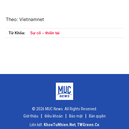
Theo: Vietnamnet
Từ Khóa:
Sự cố – thiên tai
© 2026 MUC News. All Rights Reserved.
Giới thiệu
Điều khoản
Bảo mật
Bản quyền
Liên kết:
KhoeTuNhien.Net
,
TWGreen.Co