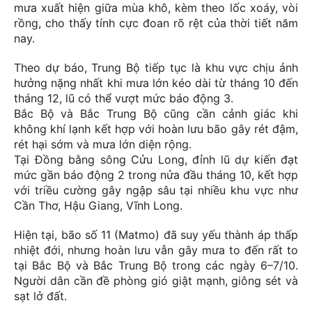
mưa xuất hiện giữa mùa khô, kèm theo lốc xoáy, vòi
rồng, cho thấy tính cực đoan rõ rệt của thời tiết năm
nay.
Theo dự báo, Trung Bộ tiếp tục là khu vực chịu ảnh
hưởng nặng nhất khi mưa lớn kéo dài từ tháng 10 đến
tháng 12, lũ có thể vượt mức báo động 3.
Bắc Bộ và Bắc Trung Bộ cũng cần cảnh giác khi
không khí lạnh kết hợp với hoàn lưu bão gây rét đậm,
rét hại sớm và mưa lớn diện rộng.
Tại Đồng bằng sông Cửu Long, đỉnh lũ dự kiến đạt
mức gần báo động 2 trong nửa đầu tháng 10, kết hợp
với triều cường gây ngập sâu tại nhiều khu vực như
Cần Thơ, Hậu Giang, Vĩnh Long.
Hiện tại, bão số 11 (Matmo) đã suy yếu thành áp thấp
nhiệt đới, nhưng hoàn lưu vẫn gây mưa to đến rất to
tại Bắc Bộ và Bắc Trung Bộ trong các ngày 6–7/10.
Người dân cần đề phòng gió giật mạnh, giông sét và
sạt lở đất.