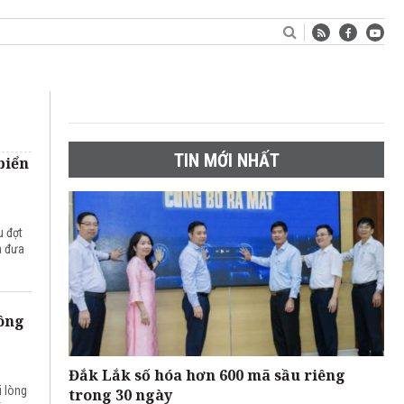
TIN MỚI NHẤT
biển
u đợt
n đưa
hông
Đắk Lắk số hóa hơn 600 mã sầu riêng
i lòng
trong 30 ngày