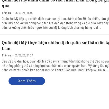
qua
Thời sự
06/03/26, 16:09
Quân đội Mỹ tiếp tục chiến dịch quân sự tại Iran, đánh chìm 30 tàu chiến, làm 
hơn 90% các vụ tấn công bằng tên lửa đạn đạo trong vòng 24 giờ qua. Máy bay
tiền rơi xuống phố nhiều người hôi củaMỹ không kích phá hủy hàng loạt ...
Quân đội Mỹ thực hiện chiến dịch quân sự thần tốc tạ
Iran
Thời sự
05/03/26, 21:24
Sau 72 giờ khai hỏa, quân đội Mỹ đã gây ra những tổn thất không thể đảo ngượ
hệ thống phòng thủ và năng lực hạt nhân của chính quyền Iran. Mỹ dùng tàu n
đánh chìm tàu chiến Iran ngoài khơi Sri Lanka“Giấc mơ Chapi” khép lại: Ca sĩ ...
Xem Thêm