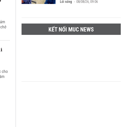
Lối sống
08/08/26, 09:06
giảm
 chở
KẾT NỐI MUC NEWS
i
c cho
gầm