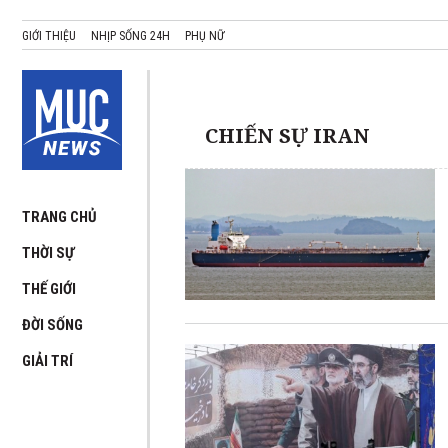
GIỚI THIỆU
NHỊP SỐNG 24H
PHỤ NỮ
CHIẾN SỰ IRAN
TRANG CHỦ
THỜI SỰ
THẾ GIỚI
ĐỜI SỐNG
GIẢI TRÍ