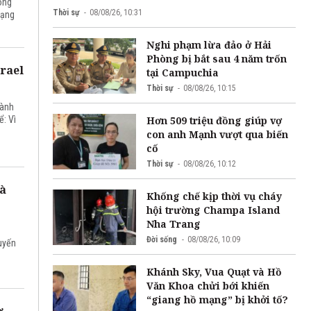
ông
Thời sự
08/08/26, 10:31
mạng
Nghi phạm lừa đảo ở Hải
Phòng bị bắt sau 4 năm trốn
srael
tại Campuchia
Thời sự
08/08/26, 10:15
hành
Hơn 509 triệu đồng giúp vợ
ể: Vì
con anh Mạnh vượt qua biến
cố
Thời sự
08/08/26, 10:12
à
Khống chế kịp thời vụ cháy
hội trường Champa Island
Nha Trang
Đời sống
08/08/26, 10:09
huyến
Khánh Sky, Vua Quạt và Hồ
Văn Khoa chửi bới khiến
“giang hồ mạng” bị khởi tố?
ờ