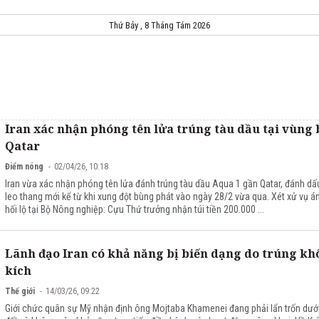
Thứ Bảy , 8 Tháng Tám 2026
Iran xác nhận phóng tên lửa trúng tàu dầu tại vùng 
Qatar
Điểm nóng
02/04/26, 10:18
Iran vừa xác nhận phóng tên lửa đánh trúng tàu dầu Aqua 1 gần Qatar, đánh dấ
leo thang mới kể từ khi xung đột bùng phát vào ngày 28/2 vừa qua. Xét xử vụ á
hối lộ tại Bộ Nông nghiệp: Cựu Thứ trưởng nhận túi tiền 200.000 ...
Lãnh đạo Iran có khả năng bị biến dạng do trúng k
kích
Thế giới
14/03/26, 09:22
Giới chức quân sự Mỹ nhận định ông Mojtaba Khamenei đang phải lẩn trốn dướ