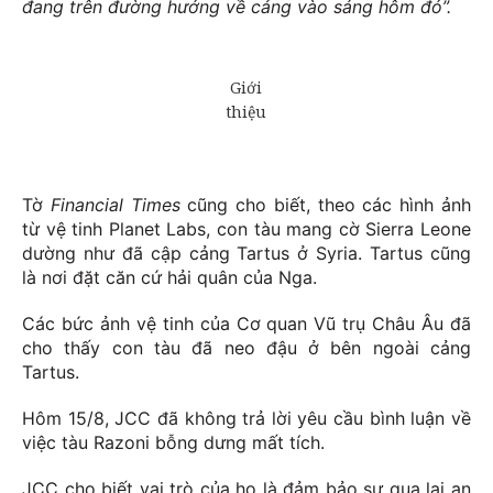
đang trên đường hướng về cảng vào sáng hôm đó”.
Tờ
Financial Times
cũng cho biết, theo các hình ảnh
từ vệ tinh Planet Labs, con tàu mang cờ Sierra Leone
dường như đã cập cảng Tartus ở Syria. Tartus cũng
là nơi đặt căn cứ hải quân của Nga.
Các bức ảnh vệ tinh của Cơ quan Vũ trụ Châu Âu đã
cho thấy con tàu đã neo đậu ở bên ngoài cảng
Tartus.
Hôm 15/8,
JCC đã không trả lời yêu cầu bình luận về
việc tàu
Razoni bỗng dưng mất tích.
JCC cho biết vai trò của họ là đảm bảo sự qua lại an