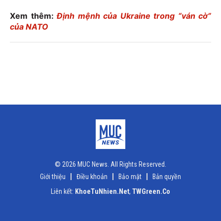
Xem thêm:
Định mệnh của Ukraine trong “ván cờ”
của NATO
© 2026 MUC News. All Rights Reserved.
Giới thiệu
Điều khoản
Bảo mật
Bản quyền
Liên kết:
KhoeTuNhien.Net
,
TWGreen.Co
x