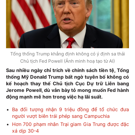
Tổng thống Trump khẳng định không có ý định sa thải
Chủ tịch Fed Powell (Ảnh minh hoạ tạo từ AI)
Sau nhiều ngày chỉ trích về chính sách tiền tệ, Tổng
thống Mỹ Donald Trump bất ngờ tuyên bố không có
kế hoạch thay thế Chủ tịch Cục Dự trữ Liên bang
Jerome Powell, dù vẫn bày tỏ mong muốn Fed hành
động mạnh mẽ hơn trong việc hạ lãi suất.
Ba đối tượng nhận 9 triệu đồng để tổ chức đưa
người vượt biên trái phép sang Campuchia
Hơn 700 phạm nhân Trại giam Gia Trung được đặc
xá dịp 30-4